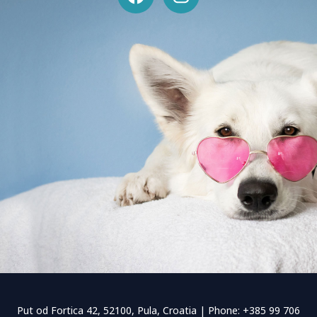
a
n
c
s
e
t
b
a
o
g
o
r
k
a
m
Put od Fortica 42, 52100, Pula, Croatia | Phone: +385 99 706